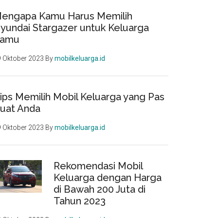
engapa Kamu Harus Memilih
yundai Stargazer untuk Keluarga
amu
 Oktober 2023
By
mobilkeluarga.id
ips Memilih Mobil Keluarga yang Pas
uat Anda
 Oktober 2023
By
mobilkeluarga.id
Rekomendasi Mobil
Keluarga dengan Harga
di Bawah 200 Juta di
Tahun 2023