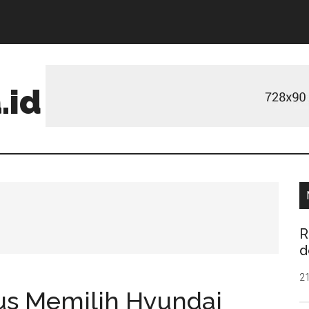
.id
R
d
21
s Memilih Hyundai