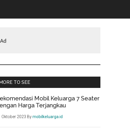
Sidebar
MORE TO SEE
Utama
ekomendasi Mobil Keluarga 7 Seater
engan Harga Terjangkau
 Oktober 2023
By
mobilkeluarga.id