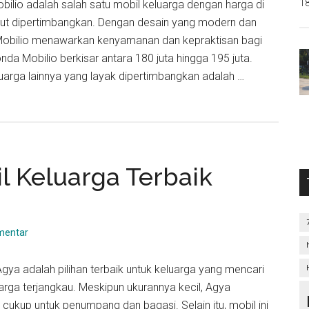
18
ilio adalah salah satu mobil keluarga dengan harga di
tut dipertimbangkan. Dengan desain yang modern dan
p, Mobilio menawarkan kenyamanan dan kepraktisan bagi
da Mobilio berkisar antara 180 juta hingga 195 juta.
luarga lainnya yang layak dipertimbangkan adalah …
 Keluarga Terbaik
mentar
gya adalah pilihan terbaik untuk keluarga yang mencari
ga terjangkau. Meskipun ukurannya kecil, Agya
ukup untuk penumpang dan bagasi. Selain itu, mobil ini