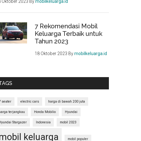
 Oktober 2023
By
mobilkeluarga.id
7 Rekomendasi Mobil
Keluarga Terbaik untuk
Tahun 2023
18 Oktober 2023
By
mobilkeluarga.id
TAGS
7 seater
electric cars
harga di bawah 200 juta
harga terjangkau
Honda Mobilio
Hyundai
Hyundai Stargazer
Indonesia
mobil 2023
mobil keluarga
mobil populer